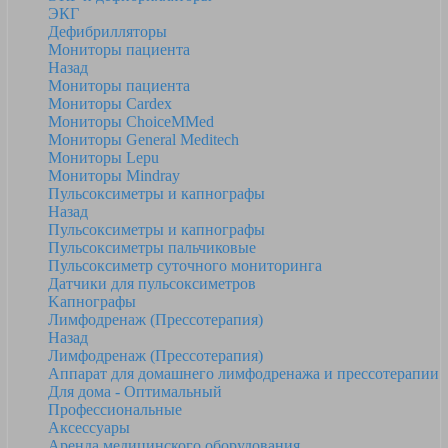
ЭКГ
Дефибрилляторы
Мониторы пациента
Назад
Мониторы пациента
Мониторы Cardex
Мониторы ChoiceMMed
Мониторы General Meditech
Мониторы Lepu
Мониторы Mindray
Пульсоксиметры и капнографы
Назад
Пульсоксиметры и капнографы
Пульсоксиметры пальчиковые
Пульсоксиметр суточного мониторинга
Датчики для пульсоксиметров
Kапнографы
Лимфодренаж (Прессотерапия)
Назад
Лимфодренаж (Прессотерапия)
Аппарат для домашнего лимфодренажа и прессотерапии
Для дома - Оптимальный
Профессиональные
Аксессуары
Аренда медицинского оборудования