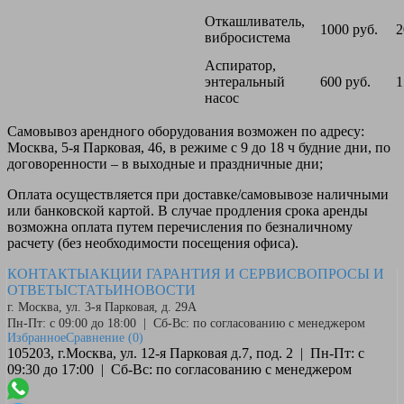
Откашливатель,
1000 руб.
2
вибросистема
Аспиратор,
энтеральный
600 руб.
1
насос
Самовывоз
арендного оборудования возможен по адресу:
Москва, 5-я Парковая, 46, в режиме с 9 до 18 ч будние дни, по
договоренности – в выходные и праздничные дни;
Оплата
осуществляется при доставке/самовывозе наличными
или банковской картой. В случае продления срока аренды
возможна оплата путем перечисления по безналичному
расчету (без необходимости посещения офиса).
КОНТАКТЫ
АКЦИИ
ГАРАНТИЯ И СЕРВИС
ВОПРОСЫ И
ОТВЕТЫ
СТАТЬИ
НОВОСТИ
г. Москва, ул. 3-я Парковая, д. 29А
Пн-Пт: с 09:00 до 18:00 | Сб-Вс: по согласованию с менеджером
Избранное
Сравнение
(0)
105203, г.Москва, ул. 12-я Парковая д.7, под. 2 | Пн-Пт: с
09:30 до 17:00 | Сб-Вс: по согласованию с менеджером