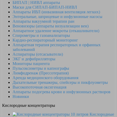
БИПАП | НИВЛ аппараты
Маски для СИПАП-БИПАП-НИВЛ
Аппараты ИВЛ (инвазивная вентиляция легких)
Энтеральные, шприцевые и инфузионные насосы
Аппараты вакуумной терапии ран
Веновизоры (аппараты визуализации вен)
Аппаратное удаление мокроты (откашливатели)
Спирометры и газоанализаторы
Кардио-респираторный мониторинг
Аппаратная терапия респираторных и орфанных
заболеваний
Аспираторы (отсасыватели)
ЭКГ и дефибрилляторы
Мониторы пациента
Пульсоксиметры и капнографы
Лимфодренаж (Прессотерапия)
Аренда медицинского оборудования
Дыхательные тренажеры, спейсеры и пикфлуометры
Высокопоточная оксигенация
Аппараты подогрева крови и инфузионных растворов
Новинки
Кислородные концентраторы
Кислородные