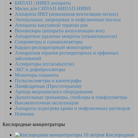
БИПАП | НИВЛ аппараты
Маски для СИПАП-БИПАП-НИВЛ
Аппараты ИВЛ (инвазивная вентиляция легких)
Энтеральные, шприцевые и инфузионные насосы
Аппараты вакуумной терапии ран
Веновизоры (аппараты визуализации вен)
Аппаратное удаление мокроты (откашливатели)
Спирометры и газоанализаторы
Кардио-респираторный мониторинг
Аппаратная терапия респираторных и орфанных
заболеваний
Аспираторы (отсасыватели)
ЭКГ и дефибрилляторы
Мониторы пациента
Пульсоксиметры и капнографы
Лимфодренаж (Прессотерапия)
Аренда медицинского оборудования
Дыхательные тренажеры, спейсеры и пикфлуометры
Высокопоточная оксигенация
Аппараты подогрева крови и инфузионных растворов
Новинки
Кислородные концентраторы
Кислородные