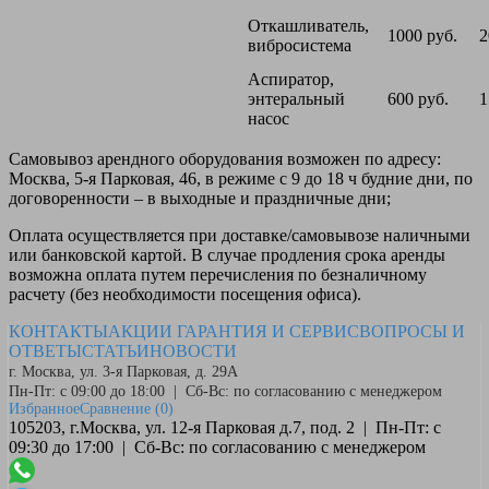
Откашливатель,
1000 руб.
2
вибросистема
Аспиратор,
энтеральный
600 руб.
1
насос
Самовывоз
арендного оборудования возможен по адресу:
Москва, 5-я Парковая, 46, в режиме с 9 до 18 ч будние дни, по
договоренности – в выходные и праздничные дни;
Оплата
осуществляется при доставке/самовывозе наличными
или банковской картой. В случае продления срока аренды
возможна оплата путем перечисления по безналичному
расчету (без необходимости посещения офиса).
КОНТАКТЫ
АКЦИИ
ГАРАНТИЯ И СЕРВИС
ВОПРОСЫ И
ОТВЕТЫ
СТАТЬИ
НОВОСТИ
г. Москва, ул. 3-я Парковая, д. 29А
Пн-Пт: с 09:00 до 18:00 | Сб-Вс: по согласованию с менеджером
Избранное
Сравнение
(0)
105203, г.Москва, ул. 12-я Парковая д.7, под. 2 | Пн-Пт: с
09:30 до 17:00 | Сб-Вс: по согласованию с менеджером