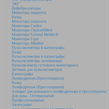
ЭКГ
Дефибрилляторы
Мониторы пациента
Назад
Мониторы пациента
Мониторы Cardex
Мониторы ChoiceMMed
Мониторы General Meditech
Мониторы Lepu
Мониторы Mindray
Пульсоксиметры и капнографы
Назад
Пульсоксиметры и капнографы
Пульсоксиметры пальчиковые
Пульсоксиметр суточного мониторинга
Датчики для пульсоксиметров
Kапнографы
Лимфодренаж (Прессотерапия)
Назад
Лимфодренаж (Прессотерапия)
Аппарат для домашнего лимфодренажа и прессотерапии
Для дома - Оптимальный
Профессиональные
Аксессуары
Аренда медицинского оборудования