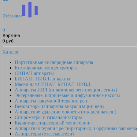
Избранное
0
Корзина
0 руб.
Каталог
Портативные кислородные аппараты
Кислородные концентраторы
СИПАП аппараты
БИПАП | НИВЛ аппараты
Маски для СИПАП-БИПАП-НИВЛ
Аппараты ИВЛ (инвазивная вентиляция легких)
Энтеральные, шприцевые и инфузионные насосы
Аппараты вакуумной терапии ран
Веновизоры (аппараты визуализации вен)
Аппаратное удаление мокроты (откашливатели)
Спирометры и газоанализаторы
Кардио-респираторный мониторинг
Аппаратная терапия респираторных и орфанных заболев
Аспираторы (отсасыватели)