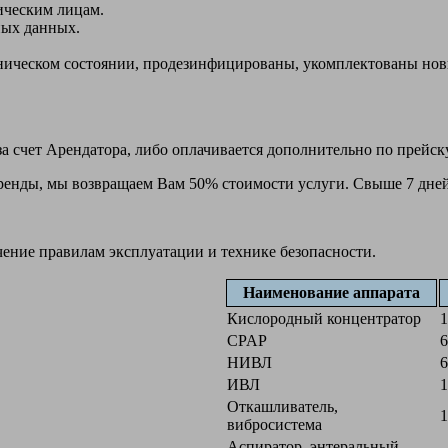
ическим лицам.
ных данных.
ехническом состоянии, продезинфицированы, укомплектованы н
а счет Арендатора, либо оплачивается дополнительно по прейск
 аренды, мы возвращаем Вам 50% стоимости услуги. Свыше 7 дней
чение правилам эксплуатации и технике безопасности.
Наименование аппарата
Кислородный концентратор
1
CPAP
6
НИВЛ
6
ИВЛ
1
Откашливатель,
1
вибросистема
Аспиратор, энтеральный