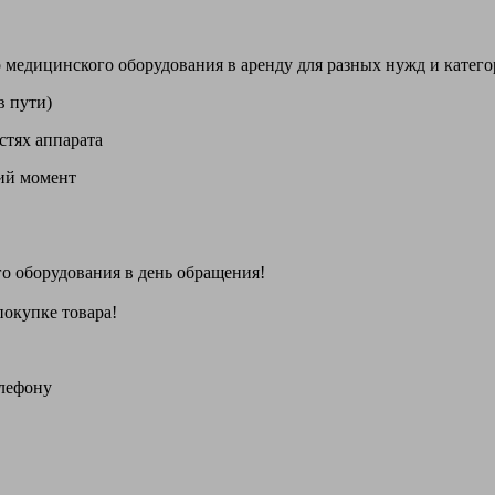
цинского оборудования в аренду для разных нужд и категори
в пути)
стях аппарата
щий момент
го оборудования
в день обращения
!
покупке товара!
елефону