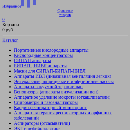
Избранное
Сравнение
товаров
0
Корзина
0 руб.
Каталог
Портативные кислородные аппараты
Кислородные концентраторы
СИПАП аппараты
БИПАП | НИВЛ аппараты
Маски для СИПАП-БИПАП-НИВЛ
Аппараты ИВЛ (инвазивная вентиляция легких)
Энтеральные, шприцевые и инфузионные насосы
Аппараты вакуумной терапии ран
Веновизоры (аппараты визуализации вен)
Аппаратное удаление мокроты (откашливатели)
Спирометры и газоанализаторы
Кардио-респираторный мониторинг
Аппаратная терапия респираторных и орфанных
заболеваний
Аспираторы (отсасыватели)
ЭКГ и дефибрилляторы