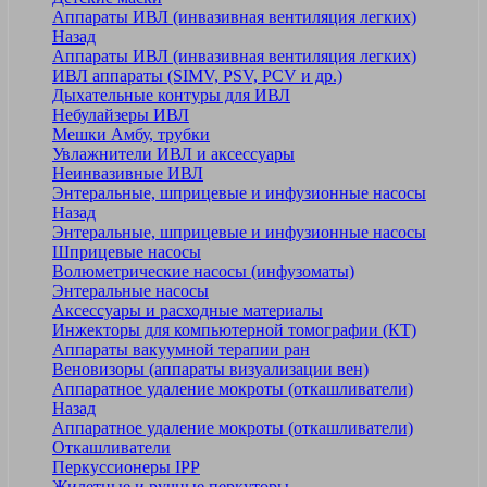
Аппараты ИВЛ (инвазивная вентиляция легких)
Назад
Аппараты ИВЛ (инвазивная вентиляция легких)
ИВЛ аппараты (SIMV, PSV, PCV и др.)
Дыхательные контуры для ИВЛ
Небулайзеры ИВЛ
Мешки Амбу, трубки
Увлажнители ИВЛ и аксессуары
Неинвазивные ИВЛ
Энтеральные, шприцевые и инфузионные насосы
Назад
Энтеральные, шприцевые и инфузионные насосы
Шприцевые насосы
Волюметрические насосы (инфузоматы)
Энтеральные насосы
Аксессуары и расходные материалы
Инжекторы для компьютерной томографии (КТ)
Аппараты вакуумной терапии ран
Веновизоры (аппараты визуализации вен)
Аппаратное удаление мокроты (откашливатели)
Назад
Аппаратное удаление мокроты (откашливатели)
Откашливатели
Перкуссионеры IPP
Жилетные и ручные перкуторы