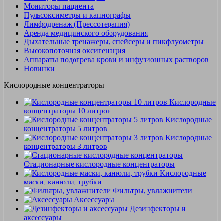
Мониторы пациента
Пульсоксиметры и капнографы
Лимфодренаж (Прессотерапия)
Аренда медицинского оборудования
Дыхательные тренажеры, спейсеры и пикфлуометры
Высокопоточная оксигенация
Аппараты подогрева крови и инфузионных растворов
Новинки
Кислородные концентраторы
Кислородные
концентраторы 10 литров
Кислородные
концентраторы 5 литров
Кислородные
концентраторы 3 литров
Стационарные кислородные концентраторы
Кислородные
маски, канюли, трубки
Фильтры, увлажнители
Аксессуары
Дезинфекторы и
аксессуары