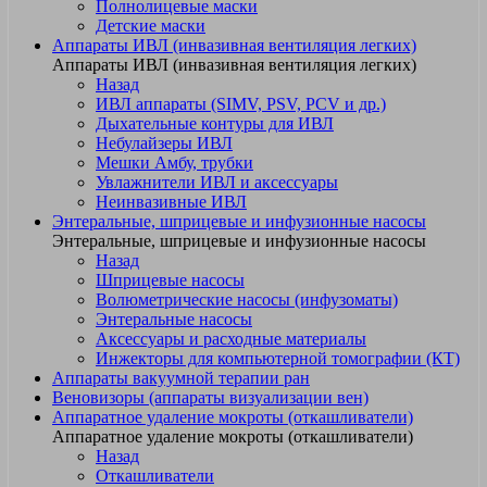
Полнолицевые маски
Детские маски
Аппараты ИВЛ (инвазивная вентиляция легких)
Аппараты ИВЛ (инвазивная вентиляция легких)
Назад
ИВЛ аппараты (SIMV, PSV, PCV и др.)
Дыхательные контуры для ИВЛ
Небулайзеры ИВЛ
Мешки Амбу, трубки
Увлажнители ИВЛ и аксессуары
Неинвазивные ИВЛ
Энтеральные, шприцевые и инфузионные насосы
Энтеральные, шприцевые и инфузионные насосы
Назад
Шприцевые насосы
Волюметрические насосы (инфузоматы)
Энтеральные насосы
Аксессуары и расходные материалы
Инжекторы для компьютерной томографии (КТ)
Аппараты вакуумной терапии ран
Веновизоры (аппараты визуализации вен)
Аппаратное удаление мокроты (откашливатели)
Аппаратное удаление мокроты (откашливатели)
Назад
Откашливатели