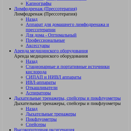
Kапнографы
Лимфодренаж (Прессотерапия)
Лимфодренаж (Прессотерапия)
Назад
Аппарат для домашнего лимфодренажа и
прессотерапии
Для дома - Оптимальный
Профессиональные
Аксессуары
Аренда медицинского оборудования
Аренда медицинского оборудования
Назад
Стационарные и портативные источники
кислорода
СИПАП и НИВЛ аппараты
ИВЛ-аппараты
Откашливатели
Аспираторы
Дыхательные тренажеры, спейсеры и пикфлуометры
Дыхательные тренажеры, спейсеры и пикфлуометры
Назад
Дыхательные тренажеры
Пикфлуометры
Спейсеры
Высокопоточная оксигенация