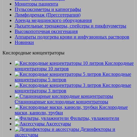
Мониторы пациента
Пульсоксиметры и капнографы
Лимфодренаж (Прессотерапия)
Аренда медицинского оборудования
Дыхательные тренажеры, спейсеры и пикфлуометры
Высокопоточная оксигенация
Аппараты подогрева крови и инфузионных растворов
Новинки
Кислородные концентраторы
Кислородные
концентраторы 10 литров
Кислородные
концентраторы 5 литров
Кислородные
концентраторы 3 литров
Стационарные кислородные концентраторы
Кислородные
маски, канюли, трубки
Фильтры, увлажнители
Аксессуары
Дезинфекторы и
аксессуары