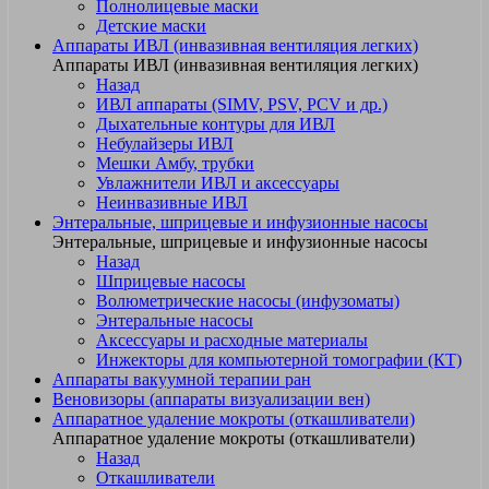
Полнолицевые маски
Детские маски
Аппараты ИВЛ (инвазивная вентиляция легких)
Аппараты ИВЛ (инвазивная вентиляция легких)
Назад
ИВЛ аппараты (SIMV, PSV, PCV и др.)
Дыхательные контуры для ИВЛ
Небулайзеры ИВЛ
Мешки Амбу, трубки
Увлажнители ИВЛ и аксессуары
Неинвазивные ИВЛ
Энтеральные, шприцевые и инфузионные насосы
Энтеральные, шприцевые и инфузионные насосы
Назад
Шприцевые насосы
Волюметрические насосы (инфузоматы)
Энтеральные насосы
Аксессуары и расходные материалы
Инжекторы для компьютерной томографии (КТ)
Аппараты вакуумной терапии ран
Веновизоры (аппараты визуализации вен)
Аппаратное удаление мокроты (откашливатели)
Аппаратное удаление мокроты (откашливатели)
Назад
Откашливатели