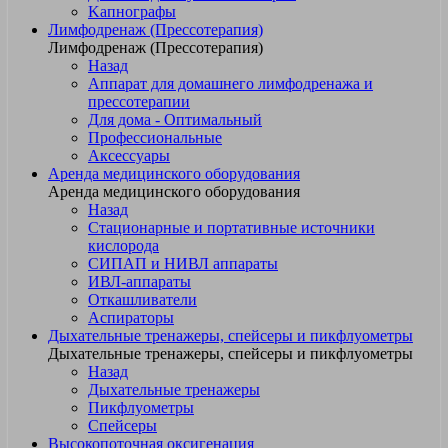
Kапнографы
Лимфодренаж (Прессотерапия)
Лимфодренаж (Прессотерапия)
Назад
Аппарат для домашнего лимфодренажа и
прессотерапии
Для дома - Оптимальный
Профессиональные
Аксессуары
Аренда медицинского оборудования
Аренда медицинского оборудования
Назад
Стационарные и портативные источники
кислорода
СИПАП и НИВЛ аппараты
ИВЛ-аппараты
Откашливатели
Аспираторы
Дыхательные тренажеры, спейсеры и пикфлуометры
Дыхательные тренажеры, спейсеры и пикфлуометры
Назад
Дыхательные тренажеры
Пикфлуометры
Спейсеры
Высокопоточная оксигенация