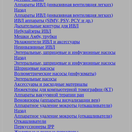
Аппараты ИВЛ (инвазивная вентиляция легких)
Назад
Аппараты ИВЛ (инвазивная вентиляция легких)
ИВЛ аппараты (SIMV, PSV, PCV и др.)
Дыхательные контуры для ИВЛ
Небулайзеры ИВЛ
Мешки Амбу, трубки
Увлажнители ИВЛ и аксессуары
Неинвазивные ИВЛ
Энтеральные, шприцевые и инфузионные насосы
Назад
Энтеральные, шприцевые и инфузионные насосы
Шприцевые насосы
Волюметрические насосы (инфузоматы)
Энтеральные насосы
Аксессуары и расходные материалы
Инжекторы для компьютерной томографии (КТ)
Аппараты вакуумной терапии ран
Веновизоры (аппараты визуализации вен)
Аппаратное удаление мокроты (откашливатели)
Назад
Аппаратное удаление мокроты (откашливатели)
Откашливатели
Перкуссионеры IPP
Жилетные и ручные перкуторы