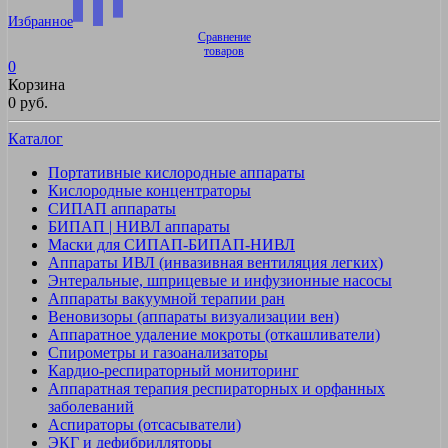
Избранное
Сравнение
товаров
0
Корзина
0 руб.
Каталог
Портативные кислородные аппараты
Кислородные концентраторы
СИПАП аппараты
БИПАП | НИВЛ аппараты
Маски для СИПАП-БИПАП-НИВЛ
Аппараты ИВЛ (инвазивная вентиляция легких)
Энтеральные, шприцевые и инфузионные насосы
Аппараты вакуумной терапии ран
Веновизоры (аппараты визуализации вен)
Аппаратное удаление мокроты (откашливатели)
Спирометры и газоанализаторы
Кардио-респираторный мониторинг
Аппаратная терапия респираторных и орфанных
заболеваний
Аспираторы (отсасыватели)
ЭКГ и дефибрилляторы