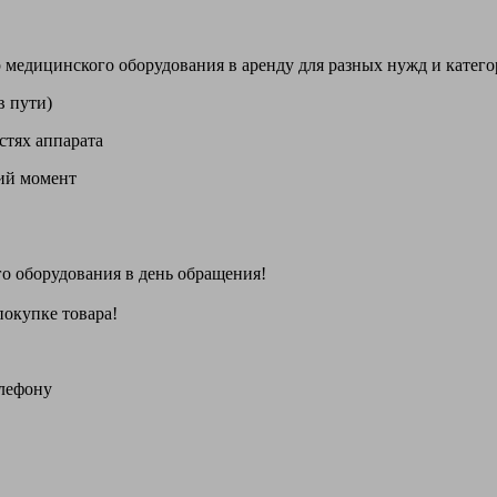
цинского оборудования в аренду для разных нужд и категори
в пути)
стях аппарата
щий момент
го оборудования
в день обращения
!
покупке товара!
елефону