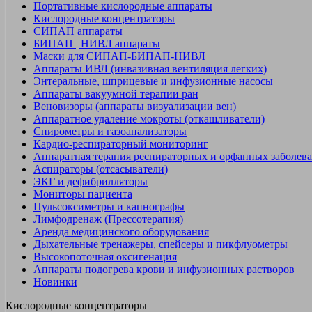
Портативные кислородные аппараты
Кислородные концентраторы
СИПАП аппараты
БИПАП | НИВЛ аппараты
Маски для СИПАП-БИПАП-НИВЛ
Аппараты ИВЛ (инвазивная вентиляция легких)
Энтеральные, шприцевые и инфузионные насосы
Аппараты вакуумной терапии ран
Веновизоры (аппараты визуализации вен)
Аппаратное удаление мокроты (откашливатели)
Спирометры и газоанализаторы
Кардио-респираторный мониторинг
Аппаратная терапия респираторных и орфанных заболев
Аспираторы (отсасыватели)
ЭКГ и дефибрилляторы
Мониторы пациента
Пульсоксиметры и капнографы
Лимфодренаж (Прессотерапия)
Аренда медицинского оборудования
Дыхательные тренажеры, спейсеры и пикфлуометры
Высокопоточная оксигенация
Аппараты подогрева крови и инфузионных растворов
Новинки
Кислородные концентраторы