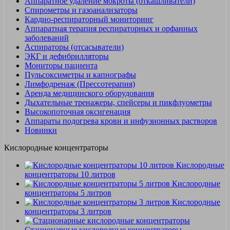
Аппаратное удаление мокроты (откашливатели)
Спирометры и газоанализаторы
Кардио-респираторный мониторинг
Аппаратная терапия респираторных и орфанных
заболеваний
Аспираторы (отсасыватели)
ЭКГ и дефибрилляторы
Мониторы пациента
Пульсоксиметры и капнографы
Лимфодренаж (Прессотерапия)
Аренда медицинского оборудования
Дыхательные тренажеры, спейсеры и пикфлуометры
Высокопоточная оксигенация
Аппараты подогрева крови и инфузионных растворов
Новинки
Кислородные концентраторы
Кислородные
концентраторы 10 литров
Кислородные
концентраторы 5 литров
Кислородные
концентраторы 3 литров
Стационарные кислородные концентраторы