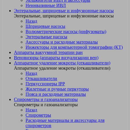
Увлажнители ИВЛ и аксессуары
Неинвазивные ИВЛ
Энтеральные, шприцевые и инфузионные насосы
Энтеральные, шприцевые и инфузионные насосы
Назад
Шприцевые насосы
Волюметрические насосы (инфузоматы)
Энтеральные насосы
Аксессуары и расходные материалы
Инжекторы для компьютерной томографии (КТ)
Аппараты вакуумной терапии ран
Веновизоры (аппараты визуализации вен)
Аппаратное удаление мокроты (откашливатели)
Аппаратное удаление мокроты (откашливатели)
Назад
Откашливатели
Перкуссионеры IPP
Жилетные и ручные перкуторы
Пояса и расходные материалы
Спирометры и газоанализаторы
Спирометры и газоанализаторы
Назад
Спирометры
Расходные материалы и аксессуары для
спирометров