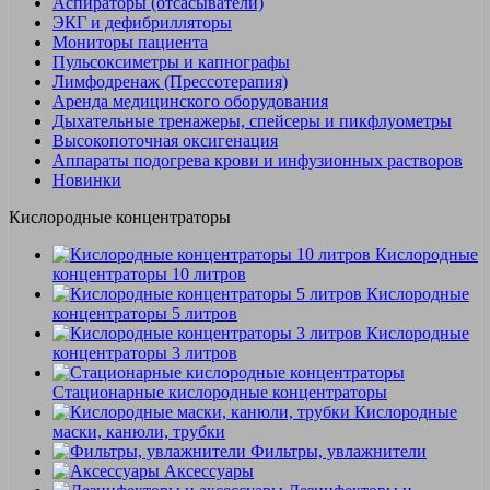
Аспираторы (отсасыватели)
ЭКГ и дефибрилляторы
Мониторы пациента
Пульсоксиметры и капнографы
Лимфодренаж (Прессотерапия)
Аренда медицинского оборудования
Дыхательные тренажеры, спейсеры и пикфлуометры
Высокопоточная оксигенация
Аппараты подогрева крови и инфузионных растворов
Новинки
Кислородные концентраторы
Кислородные
концентраторы 10 литров
Кислородные
концентраторы 5 литров
Кислородные
концентраторы 3 литров
Стационарные кислородные концентраторы
Кислородные
маски, канюли, трубки
Фильтры, увлажнители
Аксессуары