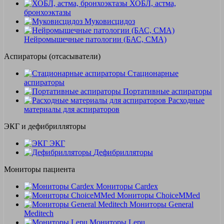
ХОБЛ, астма,
бронхоэктазы
Муковисцидоз
Нейромышечные патологии (БАС, СМА)
Аспираторы (отсасыватели)
Стационарные
аспираторы
Портативные аспираторы
Расходные
материалы для аспираторов
ЭКГ и дефибрилляторы
ЭКГ
Дефибрилляторы
Мониторы пациента
Мониторы Cardex
Мониторы ChoiceMMed
Мониторы General
Meditech
Мониторы Lepu