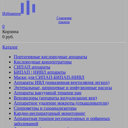
Избранное
Сравнение
товаров
0
Корзина
0 руб.
Каталог
Портативные кислородные аппараты
Кислородные концентраторы
СИПАП аппараты
БИПАП | НИВЛ аппараты
Маски для СИПАП-БИПАП-НИВЛ
Аппараты ИВЛ (инвазивная вентиляция легких)
Энтеральные, шприцевые и инфузионные насосы
Аппараты вакуумной терапии ран
Веновизоры (аппараты визуализации вен)
Аппаратное удаление мокроты (откашливатели)
Спирометры и газоанализаторы
Кардио-респираторный мониторинг
Аппаратная терапия респираторных и орфанных
заболеваний