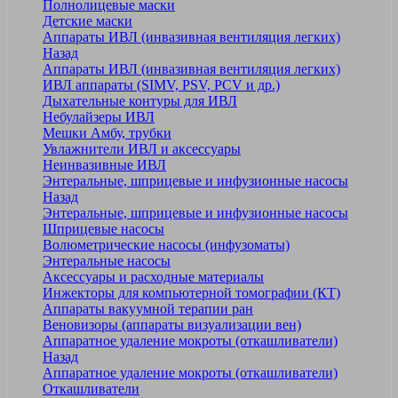
Полнолицевые маски
Детские маски
Аппараты ИВЛ (инвазивная вентиляция легких)
Назад
Аппараты ИВЛ (инвазивная вентиляция легких)
ИВЛ аппараты (SIMV, PSV, PCV и др.)
Дыхательные контуры для ИВЛ
Небулайзеры ИВЛ
Мешки Амбу, трубки
Увлажнители ИВЛ и аксессуары
Неинвазивные ИВЛ
Энтеральные, шприцевые и инфузионные насосы
Назад
Энтеральные, шприцевые и инфузионные насосы
Шприцевые насосы
Волюметрические насосы (инфузоматы)
Энтеральные насосы
Аксессуары и расходные материалы
Инжекторы для компьютерной томографии (КТ)
Аппараты вакуумной терапии ран
Веновизоры (аппараты визуализации вен)
Аппаратное удаление мокроты (откашливатели)
Назад
Аппаратное удаление мокроты (откашливатели)
Откашливатели