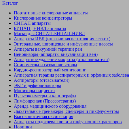
Каталог
Портативные кислородные аппараты
Кислородные концентраторы
СИПАП аппараты
БИПАП | НИВЛ аппараты
Маски для СИПАП-БИПАП-НИВЛ
Аппараты ИВЛ (инвазивная вентиляция легких)
Энтеральные, шприцевые и инфузионные насосы
Аппараты вакуумной терапии ран
Веновизоры (аппараты визуализации вен)
Аппаратное удаление мокроты (откашливатели)
Спирометры и газоанализаторы
Кардио-респираторный мониторинг
Аппаратная терапия респираторных и орфанных заболев
Аспираторы (отсасыватели)
ЭКГ и дефибрилляторы
Мониторы пациента
Пульсоксиметры и капнографы
Лимфодренаж (Прессотерапия)
Аренда медицинского оборудования
Дыхательные тренажеры, спейсеры и пикфлуометры
Высокопоточная оксигенация
Аппараты подогрева крови и инфузионных растворов
Новинки