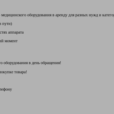
цинского оборудования в аренду для разных нужд и категори
в пути)
стях аппарата
щий момент
го оборудования
в день обращения
!
покупке товара!
елефону