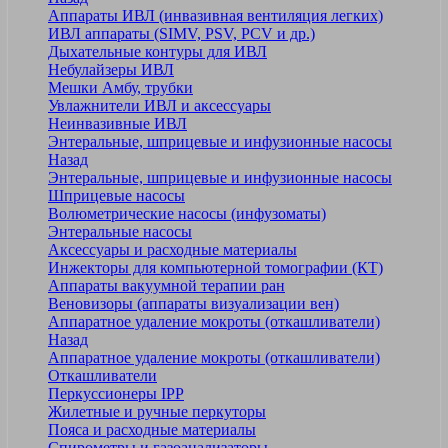
Аппараты ИВЛ (инвазивная вентиляция легких)
ИВЛ аппараты (SIMV, PSV, PCV и др.)
Дыхательные контуры для ИВЛ
Небулайзеры ИВЛ
Мешки Амбу, трубки
Увлажнители ИВЛ и аксессуары
Неинвазивные ИВЛ
Энтеральные, шприцевые и инфузионные насосы
Назад
Энтеральные, шприцевые и инфузионные насосы
Шприцевые насосы
Волюметрические насосы (инфузоматы)
Энтеральные насосы
Аксессуары и расходные материалы
Инжекторы для компьютерной томографии (КТ)
Аппараты вакуумной терапии ран
Веновизоры (аппараты визуализации вен)
Аппаратное удаление мокроты (откашливатели)
Назад
Аппаратное удаление мокроты (откашливатели)
Откашливатели
Перкуссионеры IPP
Жилетные и ручные перкуторы
Пояса и расходные материалы
Спирометры и газоанализаторы