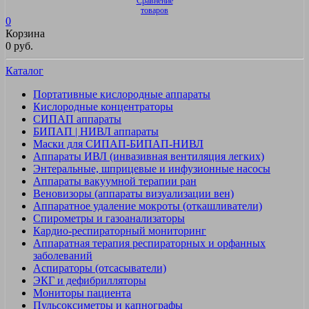
Сравнение
товаров
0
Корзина
0 руб.
Каталог
Портативные кислородные аппараты
Кислородные концентраторы
СИПАП аппараты
БИПАП | НИВЛ аппараты
Маски для СИПАП-БИПАП-НИВЛ
Аппараты ИВЛ (инвазивная вентиляция легких)
Энтеральные, шприцевые и инфузионные насосы
Аппараты вакуумной терапии ран
Веновизоры (аппараты визуализации вен)
Аппаратное удаление мокроты (откашливатели)
Спирометры и газоанализаторы
Кардио-респираторный мониторинг
Аппаратная терапия респираторных и орфанных
заболеваний
Аспираторы (отсасыватели)
ЭКГ и дефибрилляторы
Мониторы пациента
Пульсоксиметры и капнографы