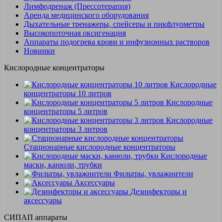
Лимфодренаж (Прессотерапия)
Аренда медицинского оборудования
Дыхательные тренажеры, спейсеры и пикфлуометры
Высокопоточная оксигенация
Аппараты подогрева крови и инфузионных растворов
Новинки
Кислородные концентраторы
Кислородные
концентраторы 10 литров
Кислородные
концентраторы 5 литров
Кислородные
концентраторы 3 литров
Стационарные кислородные концентраторы
Кислородные
маски, канюли, трубки
Фильтры, увлажнители
Аксессуары
Дезинфекторы и
аксессуары
СИПАП аппараты