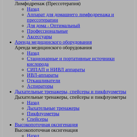
Лимфодренаж (Прессотерапия)
Назад
Аппарат для домашнего лимфодренажа и
прессотерапии
Для дома - Оптимальный
Профессиональные
Аксессуары
Аренда медицинского оборудования
Аренда медицинского оборудования
Назад
Стационарные и портативные источники
кислорода
СИПАП и НИВЛ аппараты
ИВЛ-аппараты
Откашливатели
Аспираторы
Дыхательные тренажеры, спейсеры и пикфлуометры
Дыхательные тренажеры, спейсеры и пикфлуометры
Назад
Дыхательные тренажеры
Пикфлуометры
Спейсеры
Высокопоточная оксигенация
Высокопоточная оксигенация
Назад