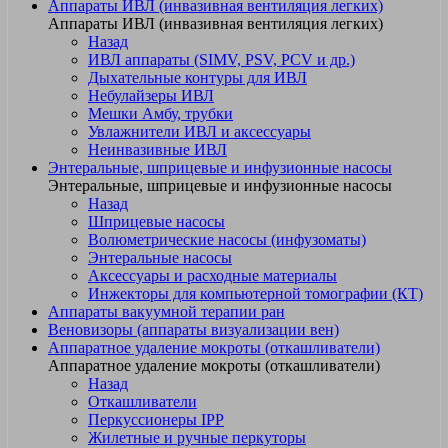
Аппараты ИВЛ (инвазивная вентиляция легких)
Аппараты ИВЛ (инвазивная вентиляция легких)
Назад
ИВЛ аппараты (SIMV, PSV, PCV и др.)
Дыхательные контуры для ИВЛ
Небулайзеры ИВЛ
Мешки Амбу, трубки
Увлажнители ИВЛ и аксессуары
Неинвазивные ИВЛ
Энтеральные, шприцевые и инфузионные насосы
Энтеральные, шприцевые и инфузионные насосы
Назад
Шприцевые насосы
Волюметрические насосы (инфузоматы)
Энтеральные насосы
Аксессуары и расходные материалы
Инжекторы для компьютерной томографии (КТ)
Аппараты вакуумной терапии ран
Веновизоры (аппараты визуализации вен)
Аппаратное удаление мокроты (откашливатели)
Аппаратное удаление мокроты (откашливатели)
Назад
Откашливатели
Перкуссионеры IPP
Жилетные и ручные перкуторы