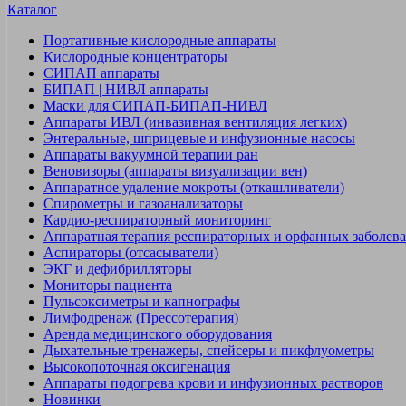
Каталог
Портативные кислородные аппараты
Кислородные концентраторы
СИПАП аппараты
БИПАП | НИВЛ аппараты
Маски для СИПАП-БИПАП-НИВЛ
Аппараты ИВЛ (инвазивная вентиляция легких)
Энтеральные, шприцевые и инфузионные насосы
Аппараты вакуумной терапии ран
Веновизоры (аппараты визуализации вен)
Аппаратное удаление мокроты (откашливатели)
Спирометры и газоанализаторы
Кардио-респираторный мониторинг
Аппаратная терапия респираторных и орфанных заболев
Аспираторы (отсасыватели)
ЭКГ и дефибрилляторы
Мониторы пациента
Пульсоксиметры и капнографы
Лимфодренаж (Прессотерапия)
Аренда медицинского оборудования
Дыхательные тренажеры, спейсеры и пикфлуометры
Высокопоточная оксигенация
Аппараты подогрева крови и инфузионных растворов
Новинки