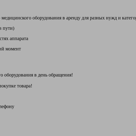
цинского оборудования в аренду для разных нужд и категори
в пути)
стях аппарата
щий момент
го оборудования
в день обращения
!
покупке товара!
елефону