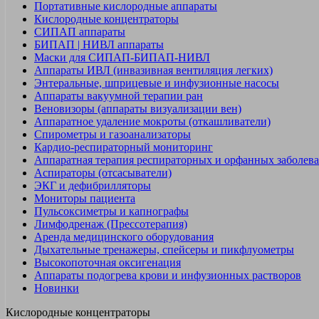
Портативные кислородные аппараты
Кислородные концентраторы
СИПАП аппараты
БИПАП | НИВЛ аппараты
Маски для СИПАП-БИПАП-НИВЛ
Аппараты ИВЛ (инвазивная вентиляция легких)
Энтеральные, шприцевые и инфузионные насосы
Аппараты вакуумной терапии ран
Веновизоры (аппараты визуализации вен)
Аппаратное удаление мокроты (откашливатели)
Спирометры и газоанализаторы
Кардио-респираторный мониторинг
Аппаратная терапия респираторных и орфанных заболев
Аспираторы (отсасыватели)
ЭКГ и дефибрилляторы
Мониторы пациента
Пульсоксиметры и капнографы
Лимфодренаж (Прессотерапия)
Аренда медицинского оборудования
Дыхательные тренажеры, спейсеры и пикфлуометры
Высокопоточная оксигенация
Аппараты подогрева крови и инфузионных растворов
Новинки
Кислородные концентраторы