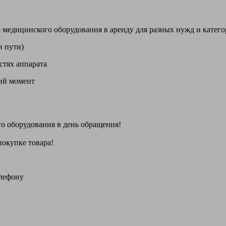
цинского оборудования в аренду для разных нужд и категори
в пути)
стях аппарата
щий момент
го оборудования
в день обращения
!
покупке товара!
елефону