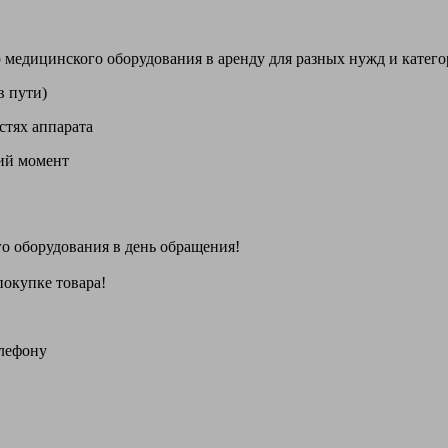
цинского оборудования в аренду для разных нужд и категори
в пути)
стях аппарата
щий момент
го оборудования
в день обращения
!
покупке товара!
елефону