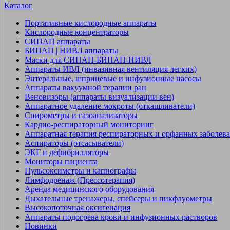
Каталог
Портативные кислородные аппараты
Кислородные концентраторы
СИПАП аппараты
БИПАП | НИВЛ аппараты
Маски для СИПАП-БИПАП-НИВЛ
Аппараты ИВЛ (инвазивная вентиляция легких)
Энтеральные, шприцевые и инфузионные насосы
Аппараты вакуумной терапии ран
Веновизоры (аппараты визуализации вен)
Аппаратное удаление мокроты (откашливатели)
Спирометры и газоанализаторы
Кардио-респираторный мониторинг
Аппаратная терапия респираторных и орфанных заболев
Аспираторы (отсасыватели)
ЭКГ и дефибрилляторы
Мониторы пациента
Пульсоксиметры и капнографы
Лимфодренаж (Прессотерапия)
Аренда медицинского оборудования
Дыхательные тренажеры, спейсеры и пикфлуометры
Высокопоточная оксигенация
Аппараты подогрева крови и инфузионных растворов
Новинки