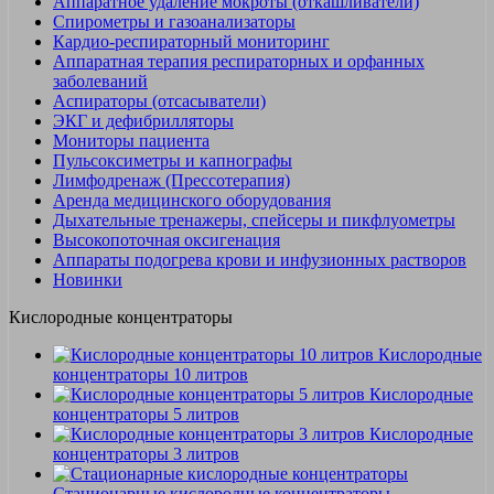
Аппаратное удаление мокроты (откашливатели)
Спирометры и газоанализаторы
Кардио-респираторный мониторинг
Аппаратная терапия респираторных и орфанных
заболеваний
Аспираторы (отсасыватели)
ЭКГ и дефибрилляторы
Мониторы пациента
Пульсоксиметры и капнографы
Лимфодренаж (Прессотерапия)
Аренда медицинского оборудования
Дыхательные тренажеры, спейсеры и пикфлуометры
Высокопоточная оксигенация
Аппараты подогрева крови и инфузионных растворов
Новинки
Кислородные концентраторы
Кислородные
концентраторы 10 литров
Кислородные
концентраторы 5 литров
Кислородные
концентраторы 3 литров
Стационарные кислородные концентраторы