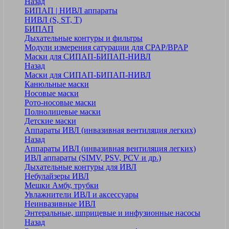
Назад
БИПАП | НИВЛ аппараты
НИВЛ (S, ST, T)
БИПАП
Дыхательные контуры и фильтры
Модули измерения сатурации для CPAP/BPAP
Маски для СИПАП-БИПАП-НИВЛ
Назад
Маски для СИПАП-БИПАП-НИВЛ
Канюльные маски
Носовые маски
Рото-носовые маски
Полнолицевые маски
Детские маски
Аппараты ИВЛ (инвазивная вентиляция легких)
Назад
Аппараты ИВЛ (инвазивная вентиляция легких)
ИВЛ аппараты (SIMV, PSV, PCV и др.)
Дыхательные контуры для ИВЛ
Небулайзеры ИВЛ
Мешки Амбу, трубки
Увлажнители ИВЛ и аксессуары
Неинвазивные ИВЛ
Энтеральные, шприцевые и инфузионные насосы
Назад