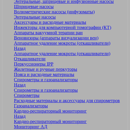
Энтеральные, шприцевые и инфузионные насосы
Шприцевые насосы
Волюметрические насосы (инфузоматы)
Энтеральные насосы
Аксессуары и расходные материалы
Инжекторы для компьютерной томографии (КТ)
Аппараты вакуумной терапии ран
Веновизоры (аппараты визуализации вен)
Аппаратное удаление мокроты (откашливатели)
Назад
Аппаратное удаление мокроты (откашливатели)
Откашливатели
Перкуссионеры IPP
Жилетные и ручные перкуторы
Пояса и расходные материалы
Спирометры и газоанализаторы
Назад
Спирометры и газоанализаторы
Спирометры
Расходные материалы и аксессуары для спирометров
Газоанализаторы
Кардио-респираторный мониторинг
Назад
Кардио-респираторный мониторинг
Мониторинг АД