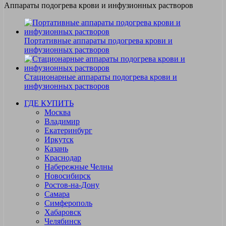
Аппараты подогрева крови и инфузионных растворов
Портативные аппараты подогрева крови и
инфузионных растворов
Стационарные аппараты подогрева крови и
инфузионных растворов
ГДЕ КУПИТЬ
Москва
Владимир
Екатеринбург
Иркутск
Казань
Краснодар
Набережные Челны
Новосибирск
Ростов-на-Дону
Самара
Симферополь
Хабаровск
Челябинск