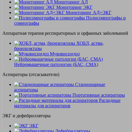
Мониторинг АД
Мониторинг ЭКГ
Мониторинг АД+ЭКГ
Полисомнографы и
сомнографы
Аппаратная терапия респираторных и орфанных заболеваний
ХОБЛ, астма,
бронхоэктазы
Муковисцидоз
Нейромышечные патологии (БАС, СМА)
Аспираторы (отсасыватели)
Стационарные
аспираторы
Портативные аспираторы
Расходные
материалы для аспираторов
ЭКГ и дефибрилляторы
ЭКГ
Дефибрилляторы