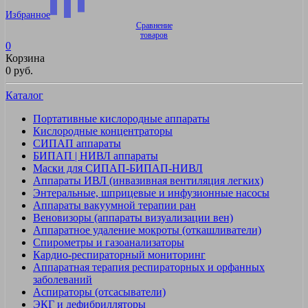
Избранное
Сравнение
товаров
0
Корзина
0 руб.
Каталог
Портативные кислородные аппараты
Кислородные концентраторы
СИПАП аппараты
БИПАП | НИВЛ аппараты
Маски для СИПАП-БИПАП-НИВЛ
Аппараты ИВЛ (инвазивная вентиляция легких)
Энтеральные, шприцевые и инфузионные насосы
Аппараты вакуумной терапии ран
Веновизоры (аппараты визуализации вен)
Аппаратное удаление мокроты (откашливатели)
Спирометры и газоанализаторы
Кардио-респираторный мониторинг
Аппаратная терапия респираторных и орфанных
заболеваний
Аспираторы (отсасыватели)
ЭКГ и дефибрилляторы