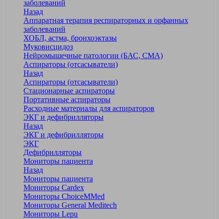
заболеваний
Назад
Аппаратная терапия респираторных и орфанных
заболеваний
ХОБЛ, астма, бронхоэктазы
Муковисцидоз
Нейромышечные патологии (БАС, СМА)
Аспираторы (отсасыватели)
Назад
Аспираторы (отсасыватели)
Стационарные аспираторы
Портативные аспираторы
Расходные материалы для аспираторов
ЭКГ и дефибрилляторы
Назад
ЭКГ и дефибрилляторы
ЭКГ
Дефибрилляторы
Мониторы пациента
Назад
Мониторы пациента
Мониторы Cardex
Мониторы ChoiceMMed
Мониторы General Meditech
Мониторы Lepu