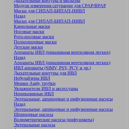
Дыхательные контуры и фильтры
Модули измерения сатурации для CPAP/BPAP
Маски для СИПАП-БИПАП-НИВЛ
Назад
Маски для СИПАП-БИПАП-НИВЛ
Канюльные маски
Носовые маски
Рото-носовые маски
Полнолицевые маски
Детские маски
Аппараты ИВЛ (инвазивная вентиляция легких)
Назад
Аппараты ИВЛ (инвазивная вентиляция легких)
ИВЛ аппараты (SIMV, PSV, PCV и др.)
Дыхательные контуры для ИВЛ
Небулайзеры ИВЛ
Мешки Амбу, трубки
Увлажнители ИВЛ и аксессуары
Неинвазивные ИВЛ
Энтеральные, шприцевые и инфузионные насосы
Назад
Энтеральные, шприцевые и инфузионные насосы
Шприцевые насосы
Волюметрические насосы (инфузоматы)
Энтеральные насосы