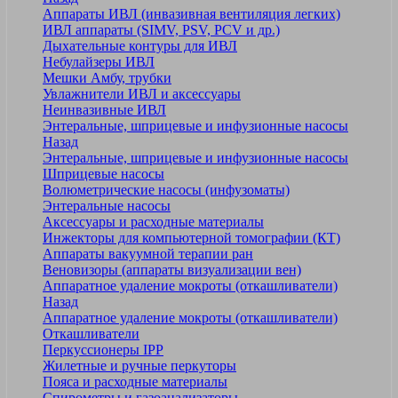
Аппараты ИВЛ (инвазивная вентиляция легких)
ИВЛ аппараты (SIMV, PSV, PCV и др.)
Дыхательные контуры для ИВЛ
Небулайзеры ИВЛ
Мешки Амбу, трубки
Увлажнители ИВЛ и аксессуары
Неинвазивные ИВЛ
Энтеральные, шприцевые и инфузионные насосы
Назад
Энтеральные, шприцевые и инфузионные насосы
Шприцевые насосы
Волюметрические насосы (инфузоматы)
Энтеральные насосы
Аксессуары и расходные материалы
Инжекторы для компьютерной томографии (КТ)
Аппараты вакуумной терапии ран
Веновизоры (аппараты визуализации вен)
Аппаратное удаление мокроты (откашливатели)
Назад
Аппаратное удаление мокроты (откашливатели)
Откашливатели
Перкуссионеры IPP
Жилетные и ручные перкуторы
Пояса и расходные материалы
Спирометры и газоанализаторы