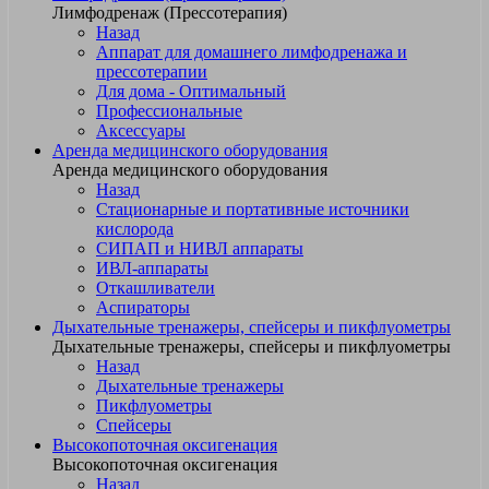
Лимфодренаж (Прессотерапия)
Назад
Аппарат для домашнего лимфодренажа и
прессотерапии
Для дома - Оптимальный
Профессиональные
Аксессуары
Аренда медицинского оборудования
Аренда медицинского оборудования
Назад
Стационарные и портативные источники
кислорода
СИПАП и НИВЛ аппараты
ИВЛ-аппараты
Откашливатели
Аспираторы
Дыхательные тренажеры, спейсеры и пикфлуометры
Дыхательные тренажеры, спейсеры и пикфлуометры
Назад
Дыхательные тренажеры
Пикфлуометры
Спейсеры
Высокопоточная оксигенация
Высокопоточная оксигенация
Назад