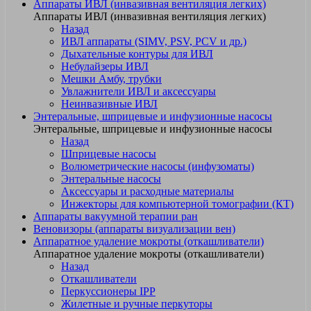
Аппараты ИВЛ (инвазивная вентиляция легких)
Аппараты ИВЛ (инвазивная вентиляция легких)
Назад
ИВЛ аппараты (SIMV, PSV, PCV и др.)
Дыхательные контуры для ИВЛ
Небулайзеры ИВЛ
Мешки Амбу, трубки
Увлажнители ИВЛ и аксессуары
Неинвазивные ИВЛ
Энтеральные, шприцевые и инфузионные насосы
Энтеральные, шприцевые и инфузионные насосы
Назад
Шприцевые насосы
Волюметрические насосы (инфузоматы)
Энтеральные насосы
Аксессуары и расходные материалы
Инжекторы для компьютерной томографии (КТ)
Аппараты вакуумной терапии ран
Веновизоры (аппараты визуализации вен)
Аппаратное удаление мокроты (откашливатели)
Аппаратное удаление мокроты (откашливатели)
Назад
Откашливатели
Перкуссионеры IPP
Жилетные и ручные перкуторы