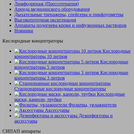
Лимфодренаж (Прессотерапия)
Аренда медицинского оборудования
Дыхательные тренажеры, спейсеры и пикфлуометры
Высокопоточная оксигенация
Аппараты подогрева крови и инфузионных растворов
Новинки
Кислородные концентраторы
Кислородные
концентраторы 10 литров
Кислородные
концентраторы 5 литров
Кислородные
концентраторы 3 литров
Стационарные кислородные концентраторы
Кислородные
маски, канюли, трубки
Фильтры, увлажнители
Аксессуары
Дезинфекторы и
аксессуары
СИПАП аппараты