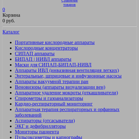
Сравнение
товаров
0
Корзина
0 руб.
Каталог
Портативные кислородные аппараты
Кислородные концентраторы
СИПАП аппараты
БИПАП | НИВЛ аппараты
Маски для СИПАП-БИПАП-НИВЛ
Аппараты ИВЛ (инвазивная вентиляция легких)
Энтеральные, шприцевые и инфузионные насосы
Аппараты вакуумной терапии ран
Веновизоры (аппараты визуализации вен)
Аппаратное удаление мокроты (откашливатели)
Спирометры и газоанализаторы
Кардио-респираторный мониторинг
Аппаратная терапия респираторных и орфанных
заболеваний
Аспираторы (отсасыватели)
ЭКГ и дефибрилляторы
Мониторы пациента
Пульсоксиметры и капнографы